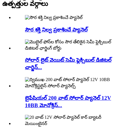
ఉత్పత్తుల వర్గాలు
సౌర శక్తి నిల్వ ప్రకాశించే ప్యానెల్
సోలార్ లైట్ వెయిట్ సెమీ ఫ్లెక్సిబుల్ డిజిటల్
ఛార్జిన్...
బైఫేషియల్ 200 వాట్ సోలార్ ప్యానెల్ 12V
10BB మోనోక్రిస్...