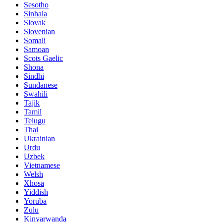
Sesotho
Sinhala
Slovak
Slovenian
Somali
Samoan
Scots Gaelic
Shona
Sindhi
Sundanese
Swahili
Tajik
Tamil
Telugu
Thai
Ukrainian
Urdu
Uzbek
Vietnamese
Welsh
Xhosa
Yiddish
Yoruba
Zulu
Kinyarwanda