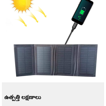
ఉత్పత్తి లక్షణాలు