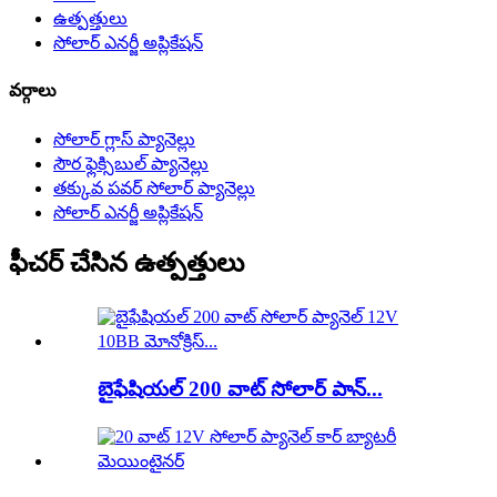
ఉత్పత్తులు
సోలార్ ఎనర్జీ అప్లికేషన్
వర్గాలు
సోలార్ గ్లాస్ ప్యానెల్లు
సౌర ఫ్లెక్సిబుల్ ప్యానెల్లు
తక్కువ పవర్ సోలార్ ప్యానెల్లు
సోలార్ ఎనర్జీ అప్లికేషన్
ఫీచర్ చేసిన ఉత్పత్తులు
బైఫేషియల్ 200 వాట్ సోలార్ పాన్...