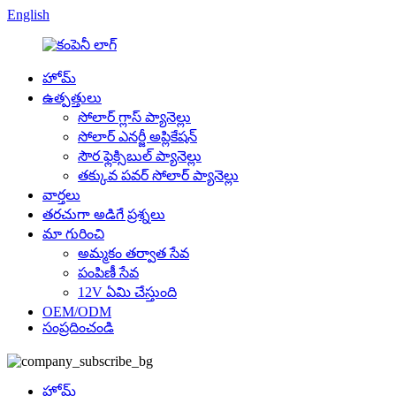
English
హోమ్
ఉత్పత్తులు
సోలార్ గ్లాస్ ప్యానెల్లు
సోలార్ ఎనర్జీ అప్లికేషన్
సౌర ఫ్లెక్సిబుల్ ప్యానెల్లు
తక్కువ పవర్ సోలార్ ప్యానెల్లు
వార్తలు
తరచుగా అడిగే ప్రశ్నలు
మా గురించి
అమ్మకం తర్వాత సేవ
పంపిణీ సేవ
12V ఏమి చేస్తుంది
OEM/ODM
సంప్రదించండి
హోమ్