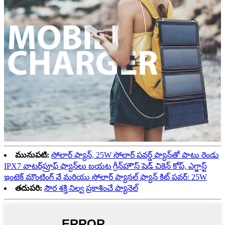
మునుపటి:
సోలార్ ఫ్యాన్, 25W సోలార్ పవర్డ్ ఫ్యాన్‌తో పాటు రెండు
IPX7 వాటర్‌ప్రూఫ్ ఫ్యాన్‌లు బయట గ్రీన్‌హౌస్ షెడ్ చికెన్ కోప్, ఎగ్జాస్ట్
ఇంటెక్ మౌంటింగ్ వే మరియు సోలార్ ప్యానల్ ఫ్యాన్ కిట్ పవర్: 25W
తదుపరి:
సౌర శక్తి నిల్వ ప్రకాశించే ప్యానెల్