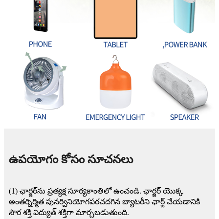
ఉపయోగం కోసం సూచనలు
(1) ఛార్జర్‌ను ప్రత్యక్ష సూర్యకాంతిలో ఉంచండి. ఛార్జర్ యొక్క
అంతర్నిర్మిత పునర్వినియోగపరచదగిన బ్యాటరీని ఛార్జ్ చేయడానికి
సౌర శక్తి విద్యుత్ శక్తిగా మార్చబడుతుంది.