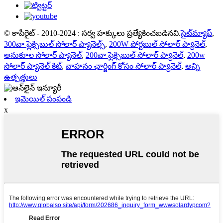
© కాపీరైట్ - 2010-2024 : సర్వ హక్కులు ప్రత్యేకించబడినవి.
సైట్‌మ్యాప్
,
300వా ఫ్లెక్సిబుల్ సోలార్ ప్యానెల్స్
,
200W పోర్టబుల్ సోలార్ ప్యానెల్
,
అనుకూల సోలార్ ప్యానెల్
,
200వా ఫ్లెక్సిబుల్ సోలార్ ప్యానెల్
,
200w
సోలార్ ప్యానెల్ కిట్
,
వాహనం ఛార్జింగ్ కోసం సోలార్ ప్యానెల్
,
అన్ని
ఉత్పత్తులు
ఇమెయిల్ పంపండి
x