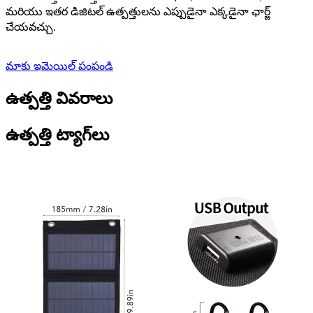
మరియు ఇతర డిజిటల్ ఉత్పత్తులను ఎప్పుడైనా ఎక్కడైనా ఛార్జ్
చేయవచ్చు.
మాకు ఇమెయిల్ పంపండి
ఉత్పత్తి వివరాలు
ఉత్పత్తి ట్యాగ్‌లు