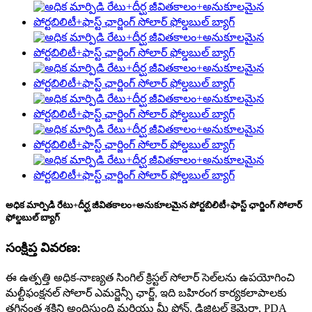
అధిక మార్పిడి రేటు+దీర్ఘ జీవితకాలం+అనుకూలమైన పోర్టబిలిటీ+ఫాస్ట్ ఛార్జింగ్ సోలార్
ఫోల్డబుల్ బ్యాగ్
సంక్షిప్త వివరణ:
ఈ ఉత్పత్తి అధిక-నాణ్యత సింగిల్ క్రిస్టల్ సోలార్ సెల్‌లను ఉపయోగించి
మల్టీఫంక్షనల్ సోలార్ ఎమర్జెన్సీ ఛార్జ్, ఇది బహిరంగ కార్యకలాపాలకు
తగినంత శక్తిని అందిస్తుంది మరియు మీ ఫోన్, డిజిటల్ కెమెరా, PDA