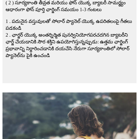
( 2 ) సూర్యకాంతి తీవ్రత మరియు ఫోన్ యొక్క బ్యాటరీ సామర్థ్యం
ఆధారంగా ఫోన్ పూర్తి ఛార్జింగ్ సమయం 1-3 గంటలు
1 . పదునైన వస్తువులతో సోలార్ ప్యానెల్ యొక్క ఉపరితలంపై గీతలు
పడకండి
2 . ఛార్జర్ యొక్క అంతర్నిర్మిత పునర్వినియోగపరచదగిన బ్యాటరీని
ఛార్జ్ చేయడానికి సౌర శక్తిని ఉపయోగిస్తున్నప్పుడు: ఉత్తమ ఛార్జింగ్
ప్రభావాన్ని నిర్ధారించడానికి దయచేసి నేరుగా సూర్యకాంతిలో సోలార్
ప్యానెల్‌ను పైకి ఉంచండి