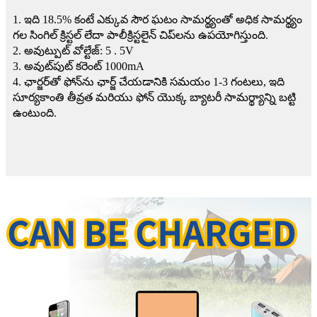
1. ఇది 18.5% కంటే ఎక్కువ సౌర ఘటం సామర్థ్యంతో అధిక సామర్థ్యం
గల సింగిల్ క్రిస్టల్ లేదా పాలీక్రిస్టలైన్ చిప్‌లను ఉపయోగిస్తుంది.
2. అవుట్పుట్ వోల్టేజ్: 5 . 5V
3. అవుట్‌పుట్ కరెంట్ 1000mA
4. ఛార్జర్‌తో ఫోన్‌ను ఛార్జ్ చేయడానికి సమయం 1-3 గంటలు, ఇది
సూర్యకాంతి తీవ్రత మరియు ఫోన్ యొక్క బ్యాటరీ సామర్థ్యాన్ని బట్టి
ఉంటుంది.