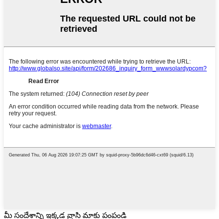
మీ సందేశాన్ని ఇక్కడ వ్రాసి మాకు పంపండి