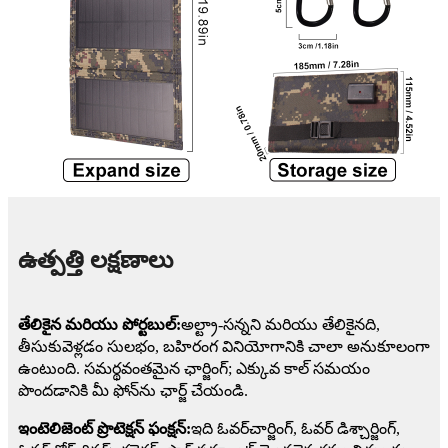
ఉత్పత్తి లక్షణాలు
తేలికైన మరియు పోర్టబుల్:
అల్ట్రా-సన్నని మరియు తేలికైనది,
తీసుకువెళ్లడం సులభం, బహిరంగ వినియోగానికి చాలా అనుకూలంగా
ఉంటుంది. సమర్థవంతమైన ఛార్జింగ్; ఎక్కువ కాల్ సమయం
పొందడానికి మీ ఫోన్‌ను ఛార్జ్ చేయండి.
ఇంటెలిజెంట్ ప్రొటెక్షన్ ఫంక్షన్:
ఇది ఓవర్‌చార్జింగ్, ఓవర్ డిశ్చార్జింగ్,