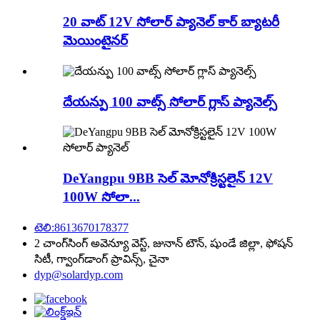
20 వాట్ 12V సోలార్ ప్యానెల్ కార్ బ్యాటరీ
మెయింటైనర్
దేయన్పు 100 వాట్స్ సోలార్ గ్లాస్ ప్యానెల్స్
DeYangpu 9BB సెల్ మోనోక్రిస్టలైన్ 12V
100W సోలా...
టెలి:8613670178377
2 చాంగ్‌సింగ్ అవెన్యూ వెస్ట్, జునాన్ టౌన్, షుండే జిల్లా, ఫోషన్
సిటీ, గ్వాంగ్‌డాంగ్ ప్రావిన్స్, చైనా
dyp@solardyp.com