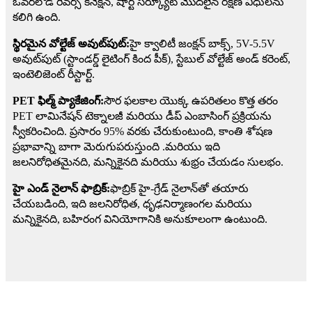
ఓవర్‌లోడ్ రివర్స్ కనెక్షన్, షార్ట్ సర్క్యూట్ మొదలైన రక్షణ విధులను
కలిగి ఉంది.
స్థిరమైన వోల్టేజ్ అవుట్‌పుట్:
హై క్వాలిటీ జంక్షన్ బాక్స్, 5V-5.5V
అవుట్‌పుట్ (స్టాండర్డ్ లైటింగ్ కింద పీక్), స్టేబుల్ వోల్టేజ్ అండ్ కరెంట్,
ఇంటెలిజెంట్ రీస్టార్ట్.
PET ఫిల్మ్ ప్యాకేజింగ్:
సౌర ఫలకాల యొక్క ఉపరితలం కొత్త తరం
PET లామినేషన్ టెక్నాలజీ మరియు డీప్ ఎంబాసింగ్ ప్రక్రియను
స్వీకరించింది. ప్రసారం 95% వరకు చేరుకుంటుంది, కాంతి శోషణ
ప్రభావాన్ని బాగా మెరుగుపరుస్తుంది .మరియు ఇది
జలనిరోధితమైనది, మన్నికైనది మరియు శుభ్రం చేయడం సులభం.
హై ఎండ్ నైలాన్ ఫాబ్రిక్:
ఫాబ్రిక్ హై-గ్రేడ్ నైలాన్‌తో తయారు
చేయబడింది, ఇది జలనిరోధిత, ధృఢనిర్మాణంగల మరియు
మన్నికైనది, బహిరంగ వినియోగానికి అనుకూలంగా ఉంటుంది.